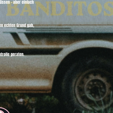
üssen – aber einfach 
en echten Grund gab, 
trolle geraten.