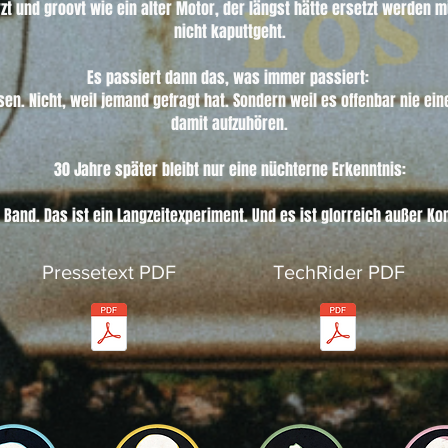
zt und groovt wie ein alter Motor, der längst hätte ersetzt werden m
nicht kaputtgeht.

Es passiert dann das, was immer passiert: 

sen. Nicht, weil jemand gefragt hat. Sondern weil es offenbar nie ein
damit aufzuhören.

30 Jahre später bleibt nur eine nüchterne Erkenntnis:

 Band. Das ist ein Langzeitexperiment. Und es ist glorreich außer Kon
Pressetext PDF
TechRider PDF