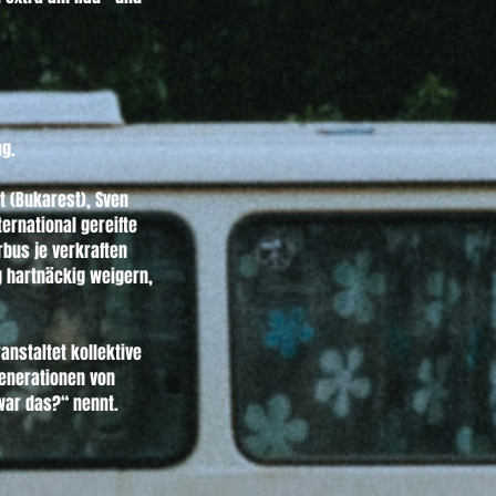
. 

 (Bukarest), Sven 
rnational gereifte 
us je verkraften 
 hartnäckig weigern, 
nstaltet kollektive 
Generationen von 
ar das?“ nennt.
