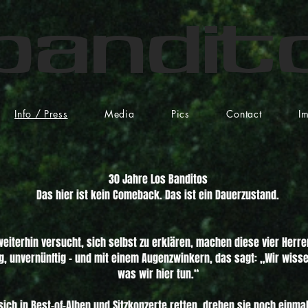
 Bandit
Info / Press
Media
Pics
Contact
I
30 Jahre Los Banditos

Das hier ist kein Comeback. Das ist ein Dauerzustand.

eiterhin versucht, sich selbst zu erklären, machen diese vier Herren
äg, unvernünftig – und mit einem Augenzwinkern, das sagt: „Wir wisse
was wir hier tun.“

ch in Best-of-Alben und Sitzkonzerte retten, drehen sie noch einmal