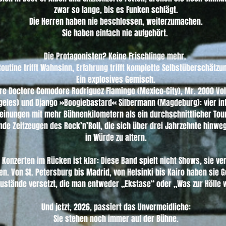
zwar so lange, bis es Funken schlägt.

Die Herren haben nie beschlossen, weiterzumachen.

Sie haben einfach nie aufgehört. 

Die Protagonisten? Keine Frischlinge mehr. 

outine trifft Wahnsinn, Erfahrung trifft komplette Selbstüberschätzung
Ein explosives Gemisch.

e Doctore Comodore Rodriguez Flamingo (Mexico-City), Mr. 2000 Volt
geles) und Django »Boogiebastard« Silbermann (Magdeburg): vier inte
nungen mit mehr Bühnenkilometern als ein durchschnittlicher Tourb
de Zeitzeugen des Rock’n’Roll, die sich über drei Jahrzehnte hinweg
in Würde zu altern.

 Konzerten im Rücken ist klar: Diese Band spielt nicht Shows, sie vera
ten. Von St. Petersburg bis Madrid, von Helsinki bis Kairo haben sie 
ustände versetzt, die man entweder „Ekstase“ oder „Was zur Hölle w
Und jetzt, 2026, passiert das Unvermeidliche:

Sie stehen noch immer auf der Bühne.
