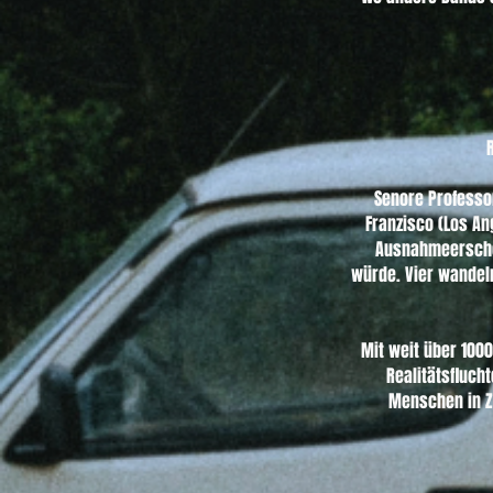
R
Senore Professor
Franzisco (Los An
Ausnahmeerschei
würde. Vier wandeln
Mit weit über 1000
Realitätsfluch
Menschen in Z